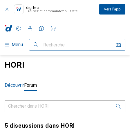
digitec
Vers l'app
Trouvez et commandez plus vite
Paramètres
Compte client
Listes de comparaison
Listes d'envies
Panier
Navigation par catégorie
Menu
Recherche
HORI
Découvrir
Forum
5 discussions dans HORI