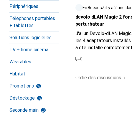
Périphériques
ErrBeeausZ
il y a 2 ans
da
devolo dLAN Magic 2 fonc
Téléphones portables
perturbateur
+ tablettes
J'ai un Devolo-dLAN Magic 2
Solutions logicielles
les 4 adaptateurs installés
a été installé correctemen
TV + home cinéma
soucier des phases, etc. Jusqu'ici tout va bien - happy
0
Wearables
pour un PC (à l'aide de
http
120-w-pc-netzteil-13914
Habitat
netzteil-14979465
) - et 
i
Ordre des
discussions
constantes, etc...). Et ce, 
Promotions
bloc d'alimentation "enivre
un filtre antiparasite...). Est-ce qu'un noyau de ferrite clipsé autour du câble d'alimentation du nouveau bloc
Déstockage
d'alimentation peut résoudre ce p
Seconde main
informations de fréquence suivan
des adaptateurs dLAN de D
tous les autres appareils le