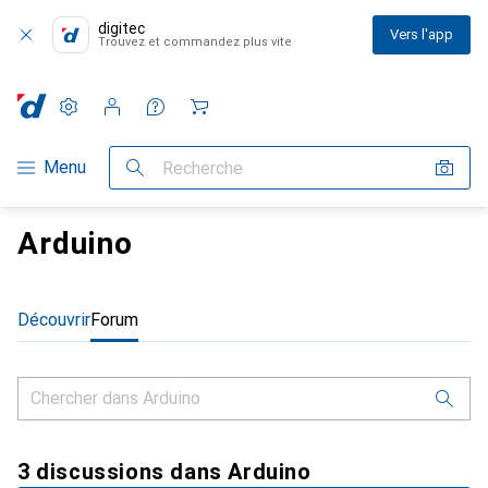
digitec
Vers l'app
Trouvez et commandez plus vite
Paramètres
Compte client
Listes de comparaison
Listes d'envies
Panier
Navigation par catégorie
Menu
Recherche
Arduino
Découvrir
Forum
3 discussions dans Arduino