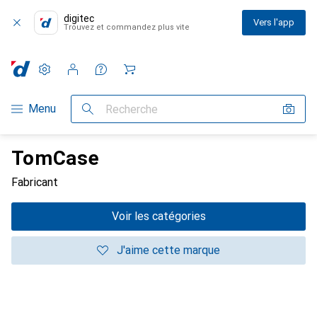
digitec
Vers l'app
Trouvez et commandez plus vite
Paramètres
Compte client
Listes de comparaison
Listes d'envies
Panier
Navigation par catégorie
Menu
Recherche
TomCase
Fabricant
Voir les catégories
J'aime cette marque