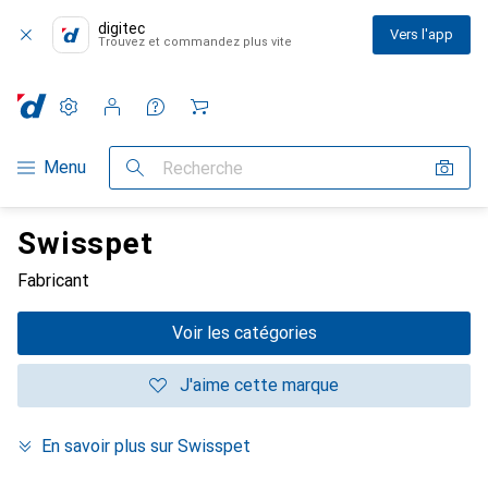
digitec
Vers l'app
Trouvez et commandez plus vite
Paramètres
Compte client
Listes de comparaison
Listes d'envies
Panier
Navigation par catégorie
Menu
Recherche
Swisspet
Fabricant
Voir les catégories
J'aime cette marque
En savoir plus sur Swisspet