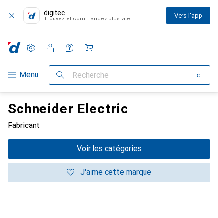
digitec
Vers l'app
Trouvez et commandez plus vite
Paramètres
Compte client
Listes de comparaison
Listes d'envies
Panier
Navigation par catégorie
Menu
Recherche
Schneider Electric
Fabricant
Voir les catégories
J'aime cette marque