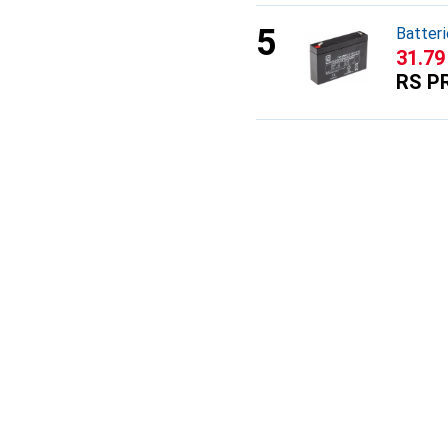
Batter
CHF
31.79
RS P