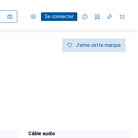
Paramètres
Compte client
Listes de comparaison
Listes d'envies
Panier
Se connecter
J'aime cette marque
Câble audio