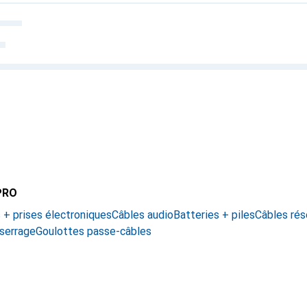
 PRO
 + prises électroniques
Câbles audio
Batteries + piles
Câbles ré
 serrage
Goulottes passe-câbles