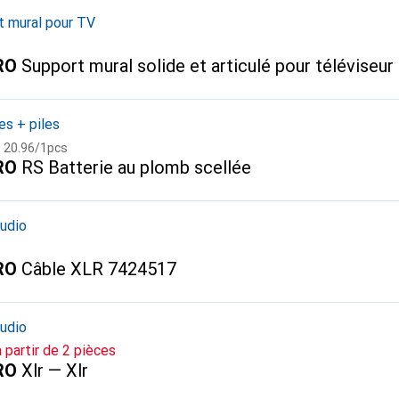
t mural pour TV
RO
Support mural solide et articulé pour téléviseur
es + piles
CHF
20.96
/
1pcs
RO
RS Batterie au plomb scellée
audio
RO
Câble XLR 7424517
audio
à partir de 2 pièces
RO
Xlr — Xlr