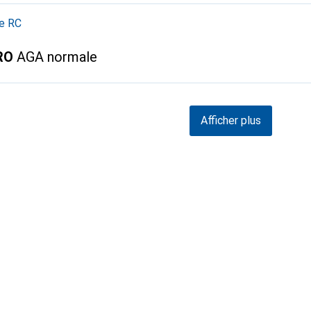
ie RC
RO
AGA normale
Afficher plus