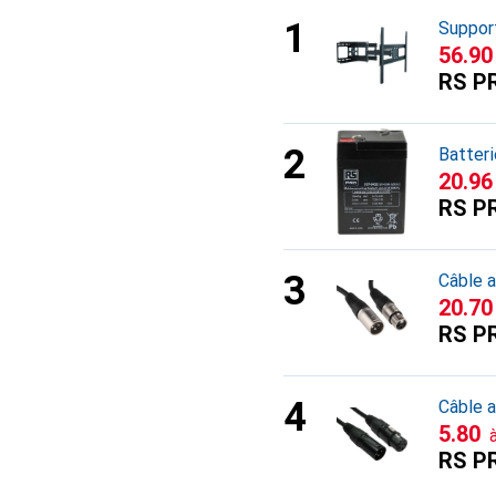
Suppor
CHF
56.90
RS P
Batteri
CHF
20.96
RS P
Câble 
CHF
20.70
RS P
Câble 
CHF
5.80
RS P