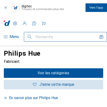
digitec
Vers l'app
Trouvez et commandez plus vite
Paramètres
Compte client
Listes de comparaison
Listes d'envies
Panier
Navigation par catégorie
Menu
Recherche
Philips Hue
Fabricant
Voir les catégories
J'aime cette marque
En savoir plus sur Philips Hue