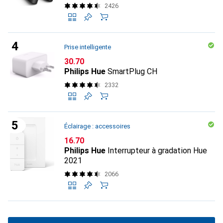
2426
Prise intelligente
CHF
30.70
Philips Hue
SmartPlug CH
2332
Éclairage : accessoires
CHF
16.70
Philips Hue
Interrupteur à gradation Hue
2021
2066