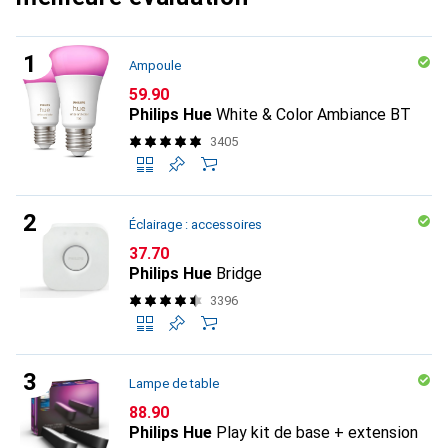
Ampoule
CHF
59.90
Philips Hue
White & Color Ambiance BT
3405
Éclairage : accessoires
CHF
37.70
Philips Hue
Bridge
3396
Lampe de table
CHF
88.90
Philips Hue
Play kit de base + extension