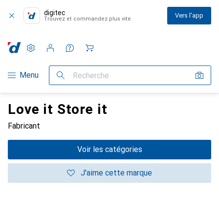
digitec
Vers l'app
Trouvez et commandez plus vite
Paramètres
Compte client
Listes de comparaison
Listes d'envies
Panier
Navigation par catégorie
Menu
Recherche
Love it Store it
Fabricant
Voir les catégories
J'aime cette marque