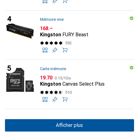
Mémoire vive
CHF
168.–
Kingston
FURY Beast
592
Carte mémoire
CHF
CHF
19.70
0.15
/
1Go
Kingston
Canvas Select Plus
510
Afficher plus