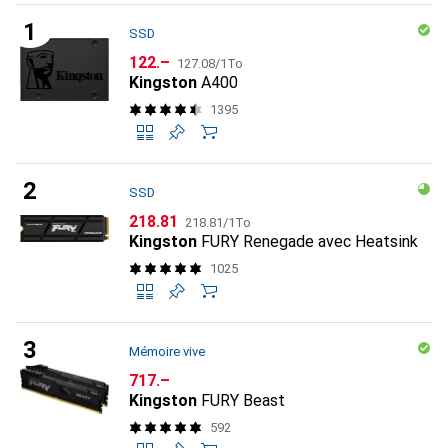
SSD
CHF
CHF
122.–
127.08
/
1To
Kingston
A400
1395
SSD
CHF
CHF
218.81
218.81
/
1To
Kingston
FURY Renegade avec Heatsink
1025
Mémoire vive
CHF
717.–
Kingston
FURY Beast
592