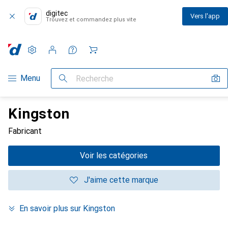
digitec
Vers l'app
Trouvez et commandez plus vite
Paramètres
Compte client
Listes de comparaison
Listes d'envies
Panier
Navigation par catégorie
Menu
Recherche
Kingston
Fabricant
Voir les catégories
J'aime cette marque
En savoir plus sur Kingston