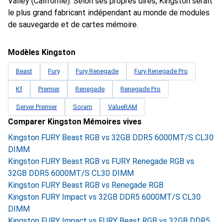
Valley (Californie). Selon ses propres dires, Kingston serait
le plus grand fabricant indépendant au monde de modules
de sauvegarde et de cartes mémoire.
Modèles Kingston
Beast
Fury
Fury Renegade
Fury Renegade Pro
Kf
Premier
Renegade
Renegade Pro
Server Premier
Soram
ValueRAM
Comparer Kingston Mémoires vives
Kingston FURY Beast RGB vs 32GB DDR5 6000MT/S CL30
DIMM
Kingston FURY Beast RGB vs FURY Renegade RGB vs
32GB DDR5 6000MT/S CL30 DIMM
Kingston FURY Beast RGB vs Renegade RGB
Kingston FURY Impact vs 32GB DDR5 6000MT/S CL30
DIMM
Kingston FURY Impact vs FURY Beast RGB vs 32GB DDR5