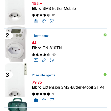
CHF
155.–
Elbro
SMS Butler Mobile
81
Thermostat
CHF
44.–
Elbro
TN-810TN
49
Prise intelligente
CHF
79.85
Elbro
Extension SMS-Butler-Mobil S1 V4
9