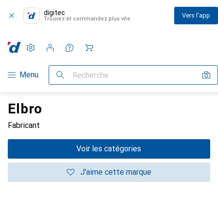
digitec
Vers l'app
Trouvez et commandez plus vite
Paramètres
Compte client
Listes de comparaison
Listes d'envies
Panier
Navigation par catégorie
Menu
Recherche
Elbro
Fabricant
Voir les catégories
J'aime cette marque