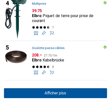
Multiprise
CHF
39.75
Elbro
Piquet de terre pour prise de
courant
7
Goulotte passe-câbles
CHF
CHF
208.–
27.73
/
1m
Elbro
Kabelbrücke
8
Afficher plus