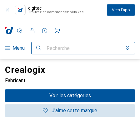
digitec
Vers l'app
Trouvez et commandez plus vite
Paramètres
Compte client
Listes de comparaison
Listes d'envies
Panier
Navigation par catégorie
Menu
Recherche
Crealogix
Fabricant
Voir les catégories
J'aime cette marque