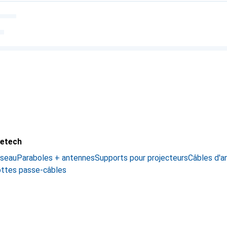
letech
éseau
Paraboles + antennes
Supports pour projecteurs
Câbles d'a
ottes passe-câbles