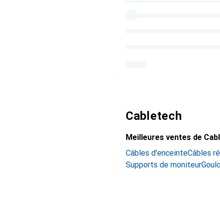
Cabletech
Meilleures ventes de Cab
Câbles d'enceinte
Câbles r
Supports de moniteur
Goul