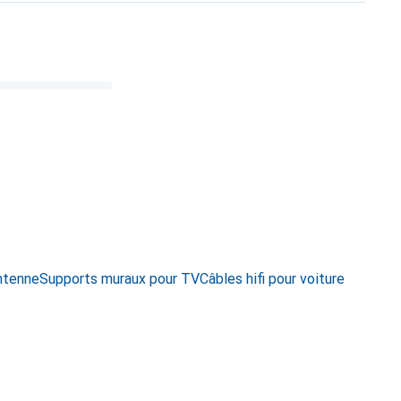
ntenne
Supports muraux pour TV
Câbles hifi pour voiture