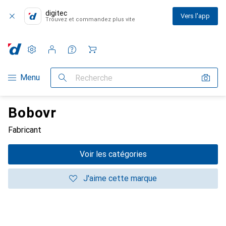
digitec
Vers l'app
Trouvez et commandez plus vite
Paramètres
Compte client
Listes de comparaison
Listes d'envies
Panier
Navigation par catégorie
Menu
Recherche
Bobovr
Fabricant
Voir les catégories
J'aime cette marque