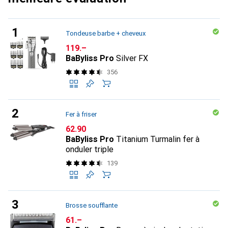
Tondeuse barbe + cheveux
CHF
119.–
BaByliss Pro
Silver FX
356
Fer à friser
CHF
62.90
BaByliss Pro
Titanium Turmalin fer à
onduler triple
139
Brosse soufflante
CHF
61.–