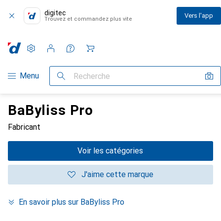
digitec
Vers l'app
Trouvez et commandez plus vite
Paramètres
Compte client
Listes de comparaison
Listes d'envies
Panier
Navigation par catégorie
Menu
Recherche
BaByliss Pro
Fabricant
Voir les catégories
J'aime cette marque
En savoir plus sur BaByliss Pro