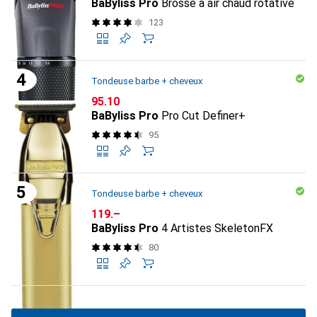
BaByliss Pro
Brosse à air chaud rotative
123
Tondeuse barbe + cheveux
CHF
95.10
BaByliss Pro
Pro Cut Definer+
95
Tondeuse barbe + cheveux
CHF
119.–
BaByliss Pro
4 Artistes SkeletonFX
80