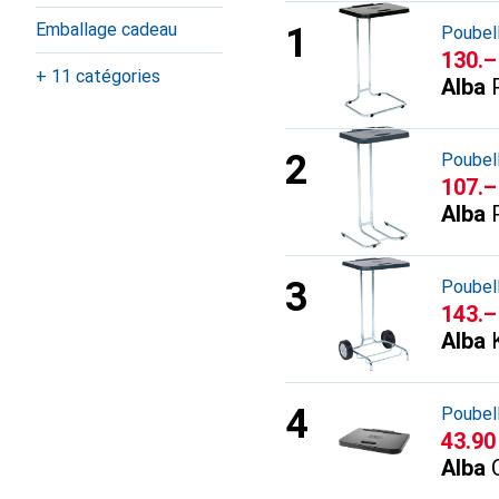
Emballage cadeau
Poubel
CHF
130.–
+ 11 catégories
Alba
Poubel
CHF
107.–
Alba
Poubel
CHF
143.–
Alba
Poubel
CHF
43.90
Alba