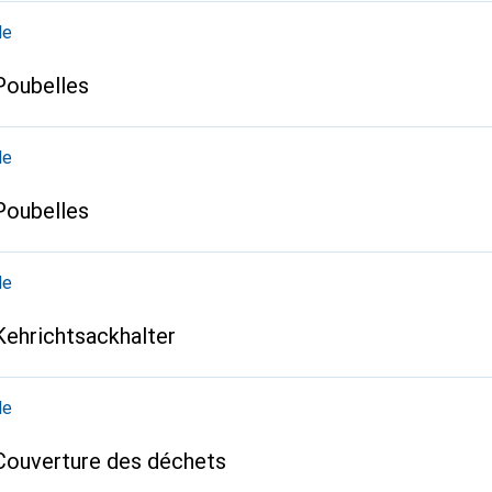
le
Poubelles
le
Poubelles
le
Kehrichtsackhalter
le
Couverture des déchets