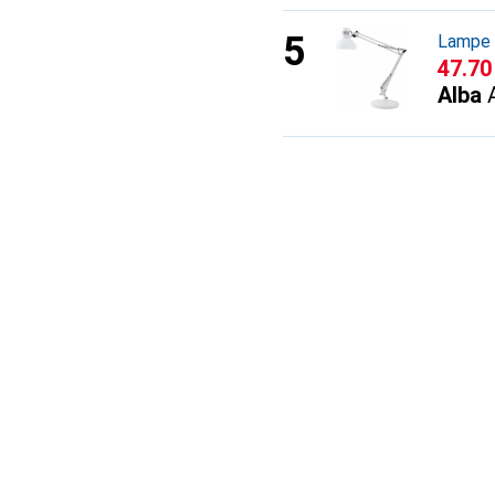
Lampe 
CHF
47.70
Alba