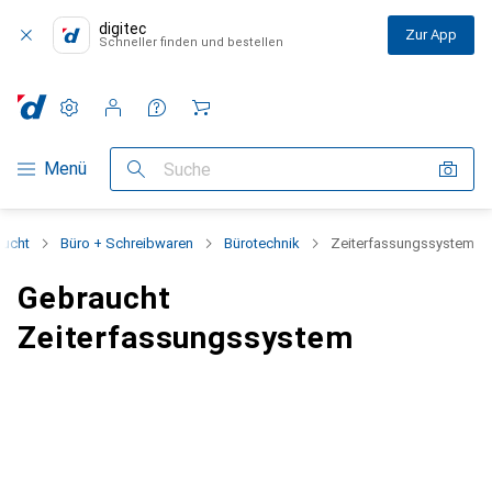
digitec
Zur App
Schneller finden und bestellen
Einstellungen
Kundenkonto
Vergleichslisten
Merklisten
Warenkorb
Navigation nach Kategorien
Menü
Suche
aucht
Büro + Schreibwaren
Bürotechnik
Zeiterfassungssystem
Gebraucht
Zeiterfassungssystem