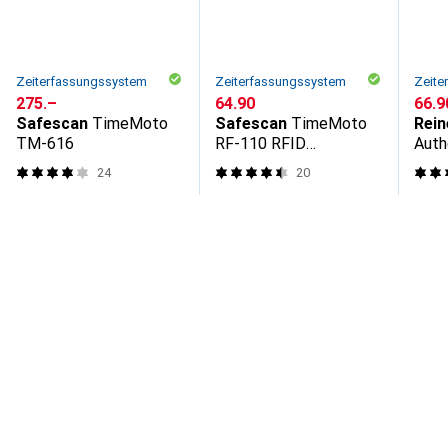
Zeiterfassungssystem
Zeiterfassungssystem
Zeite
CHF
275.–
CHF
64.90
CHF
66.9
Safescan
TimeMoto
Safescan
TimeMoto
Rei
TM-616
RF-110 RFID
Auth
Schlüsselanhänger
24
20