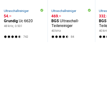
Ultraschallreiniger
Ultraschallreiniger
Ultras
CHF
54.–
CHF
469.–
CHF
332.
Grundig
Uc 6620
BGS
Ultraschall-
BGS
Teilereiniger
Teil
48 kHz, 0.50 l
40 kHz
40 kHz
742
84