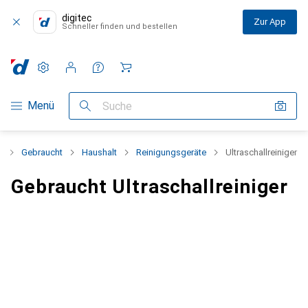
digitec
Zur App
Schneller finden und bestellen
Einstellungen
Kundenkonto
Vergleichslisten
Merklisten
Warenkorb
Navigation nach Kategorien
Menü
Suche
t
Gebraucht
Haushalt
Reinigungsgeräte
Ultraschallreiniger
Gebraucht Ultraschallreiniger