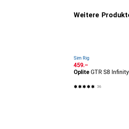
Weitere Produkt
Sim Rig
CHF
459.–
Oplite
GTR S8 Infinit
36