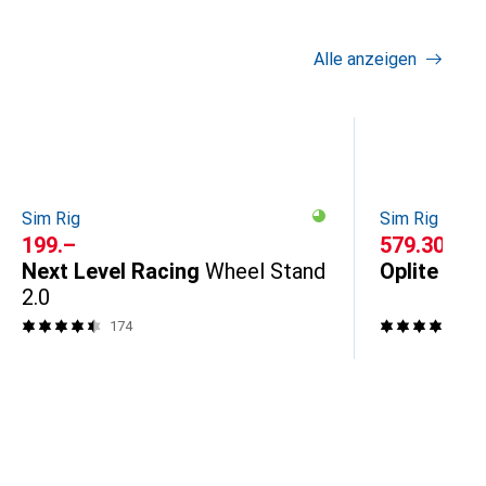
Alle anzeigen
Sim Rig
Sim Rig
CHF
199.–
CHF
579.30
Next Level Racing
Wheel Stand
Oplite
GTR 
2.0
174
38