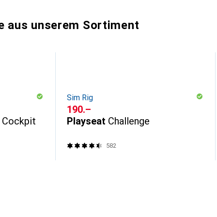
e aus unserem Sortiment
Sim Rig
CHF
190.–
y Cockpit
Playseat
Challenge
582