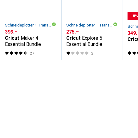
−8
Schneideplotter + Transferpresse
Schneideplotter + Transferpresse
CHF
399.–
CHF
275.–
CHF
349.
Cricut
Maker 4
Cricut
Explore 5
Cric
Essential Bundle
Essential Bundle
27
2