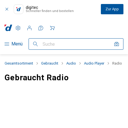
digitec
Zur App
Schneller finden und bestellen
Einstellungen
Kundenkonto
Vergleichslisten
Merklisten
Warenkorb
Navigation nach Kategorien
Menü
Suche
Gesamtsortiment
Gebraucht
Audio
Audio Player
Radio
Gebraucht Radio