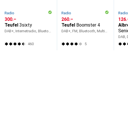
Radio
Radio
Radi
CHF
300.–
CHF
260.–
CHF
126.
Teufel
3sixty
Teufel
Boomster 4
Albr
Seni
DAB+, Internetradio, Bluetooth, WLAN
DAB+, FM, Bluetooth, Multipoint
DAB, 
460
5