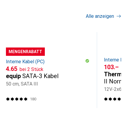
Alle anzeigen
MENGENRABATT
Interne Kabel
Interne Kabel (PC)
CHF
103.–
CHF
4.65
bei 2 Stück
Thermal Gr
equip
SATA-3 Kabel
II Normal
50 cm, SATA III
12V-2x6, 2Pi
180
4