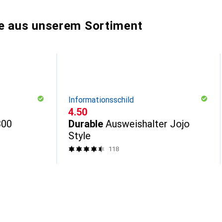
e aus unserem Sortiment
Informationsschild
CHF
4.50
300
Durable
Ausweishalter Jojo
Style
118