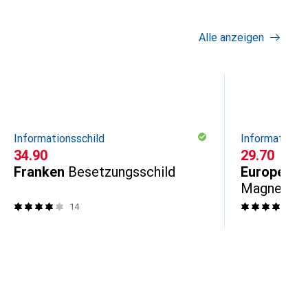
Alle anzeigen
Informationsschild
Informationss
CHF
34.90
CHF
29.70
Franken
Besetzungsschild
Europel
Na
Magnet, 7
14
2