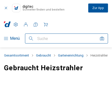
digitec
Zur App
Schneller finden und bestellen
Einstellungen
Kundenkonto
Vergleichslisten
Merklisten
Warenkorb
Navigation nach Kategorien
Menü
Suche
Gesamtsortiment
Gebraucht
Garteneinrichtung
Heizstrahler
Gebraucht Heizstrahler