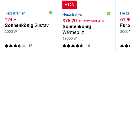
−10%
Heizstrahler
Heizs
Heizstrahler
CHF
124.–
CHF
61.9
CHF
CHF
376.20
zuletzt neu
418.–
Sonnenkönig
Gustav
Furb
Sonnenkönig
2000 W
2000
Wärmepilz
13000 W
15
16