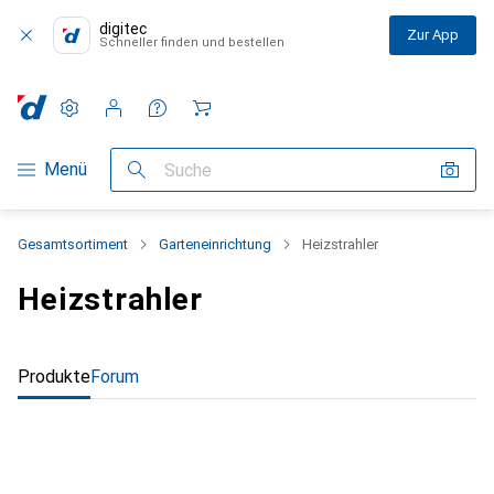
digitec
Zur App
Schneller finden und bestellen
Einstellungen
Kundenkonto
Vergleichslisten
Merklisten
Warenkorb
Navigation nach Kategorien
Menü
Suche
Gesamtsortiment
Garteneinrichtung
Heizstrahler
Heizstrahler
Produkte
Forum