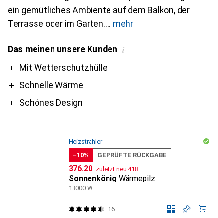
ein gemütliches Ambiente auf dem Balkon, der
Terrasse oder im Garten.
mehr
Das meinen unsere Kunden
i
Pro
Mit Wetterschutzhülle
Schnelle Wärme
Schönes Design
Heizstrahler
−10%
GEPRÜFTE RÜCKGABE
CHF
CHF
376.20
zuletzt neu
418.–
Sonnenkönig
Wärmepilz
13000 W
16