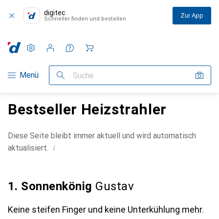
digitec
Zur App
Schneller finden und bestellen
Einstellungen
Kundenkonto
Vergleichslisten
Merklisten
Warenkorb
Navigation nach Kategorien
Menü
Suche
Bestseller Heizstrahler
Diese Seite bleibt immer aktuell und wird automatisch
i
aktualisiert.
1. Sonnenkönig
Gustav
Keine steifen Finger und keine Unterkühlung mehr.