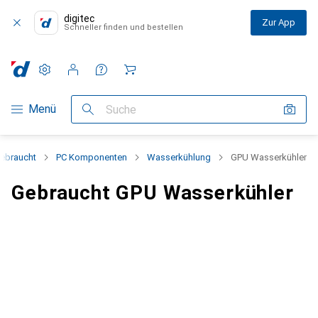
digitec
Zur App
Schneller finden und bestellen
Einstellungen
Kundenkonto
Vergleichslisten
Merklisten
Warenkorb
Navigation nach Kategorien
Menü
Suche
ebraucht
PC Komponenten
Wasserkühlung
GPU Wasserkühler
Gebraucht GPU Wasserkühler