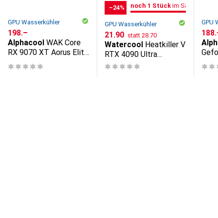
noch 1 Stück
im Sale
−24%
nur noch 1 Stück
im Sale
GPU Wasserkühler
GPU W
GPU Wasserkühler
CHF
198.–
CHF
188.
CHF
CHF
21.90
statt
28.70
Alphacool
WAK Core
Alph
Watercool
Heatkiller V
RX 9070 XT Aorus Elite
Gefo
RTX 4090 Ultra
mit Backplate
508
Bodenplatte - Kupfer
Gami
Back