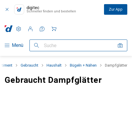
digitec
Zur App
Schneller finden und bestellen
Einstellungen
Kundenkonto
Vergleichslisten
Merklisten
Warenkorb
Navigation nach Kategorien
Menü
Suche
rtiment
Gebraucht
Haushalt
Bügeln + Nähen
Dampfglätter
Gebraucht Dampfglätter