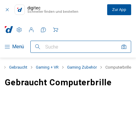
digitec
Zur App
Schneller finden und bestellen
Einstellungen
Kundenkonto
Vergleichslisten
Merklisten
Warenkorb
Navigation nach Kategorien
Menü
Suche
t
Gebraucht
Gaming + VR
Gaming Zubehör
Computerbrille
Gebraucht Computerbrille