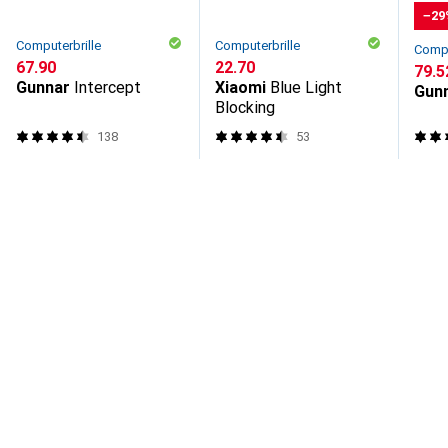
−29
Computerbrille
Computerbrille
Compu
CHF
67.90
CHF
22.70
CHF
79.5
Gunnar
Intercept
Xiaomi
Blue Light
Gun
Blocking
138
53