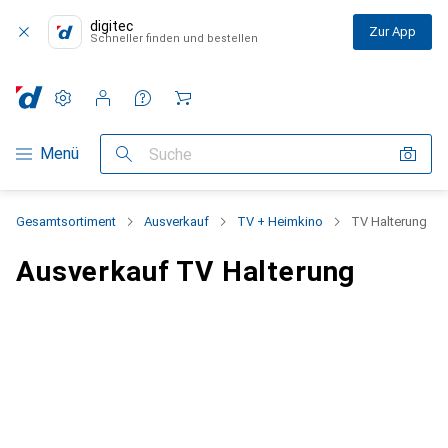
digitec
Zur App
Schneller finden und bestellen
Einstellungen
Kundenkonto
Vergleichslisten
Merklisten
Warenkorb
Navigation nach Kategorien
Menü
Suche
Gesamtsortiment
Ausverkauf
TV + Heimkino
TV Halterung
Ausverkauf TV Halterung