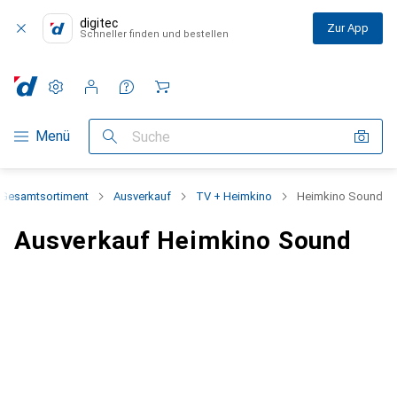
digitec
Zur App
Schneller finden und bestellen
Einstellungen
Kundenkonto
Vergleichslisten
Merklisten
Warenkorb
Navigation nach Kategorien
Menü
Suche
Gesamtsortiment
Ausverkauf
TV + Heimkino
Heimkino Sound
Ausverkauf Heimkino Sound