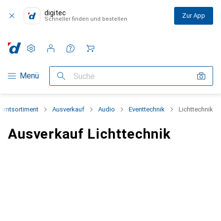
digitec
Zur App
Schneller finden und bestellen
Einstellungen
Kundenkonto
Vergleichslisten
Merklisten
Warenkorb
Navigation nach Kategorien
Menü
Suche
amtsortiment
Ausverkauf
Audio
Eventtechnik
Lichttechnik
Ausverkauf Lichttechnik