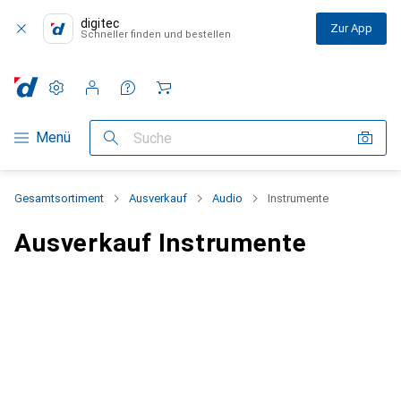
digitec
Zur App
Schneller finden und bestellen
Einstellungen
Kundenkonto
Vergleichslisten
Merklisten
Warenkorb
Navigation nach Kategorien
Menü
Suche
Gesamtsortiment
Ausverkauf
Audio
Instrumente
Ausverkauf Instrumente