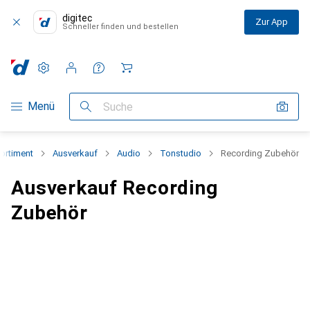
digitec
Zur App
Schneller finden und bestellen
Einstellungen
Kundenkonto
Vergleichslisten
Merklisten
Warenkorb
Navigation nach Kategorien
Menü
Suche
ortiment
Ausverkauf
Audio
Tonstudio
Recording Zubehör
Ausverkauf Recording
Zubehör