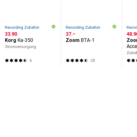
Recording Zubehör
Recording Zubehör
Recor
CHF
33.90
CHF
37.–
CHF
48.9
Korg
Ka-350
Zoom
BTA-1
Zoo
Acce
Stromversorgung
H5st
Zubeh
6
28