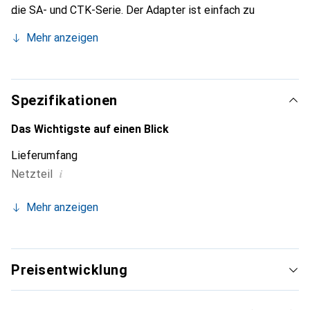
die SA- und CTK-Serie. Der Adapter ist einfach zu
verwenden und ermöglicht es, die Geräte sicher und
Mehr anzeigen
effizient mit Strom zu versorgen. Er ist besonders nützlich
für Musiker, die ihre Keyboards regelmässig nutzen und
eine konstante Energiequelle benötigen. Der AD-E95100
ist ein unverzichtbares Zubehör, das die Leistung und
Spezifikationen
Funktionalität der kompatiblen Casio-Keyboards
unterstützt.
Das Wichtigste auf einen Blick
Lieferumfang
i
Netzteil
Mehr anzeigen
Preisentwicklung