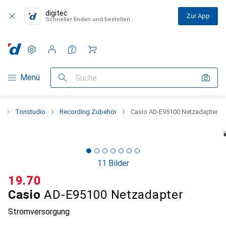
digitec
Zur App
Schneller finden und bestellen
Einstellungen
Kundenkonto
Vergleichslisten
Merklisten
Warenkorb
Navigation nach Kategorien
Menü
Suche
o
Tonstudio
Recording Zubehör
Casio AD-E95100 Netzadapter
11 Bilder
CHF
19.70
Casio
AD-E95100 Netzadapter
Stromversorgung