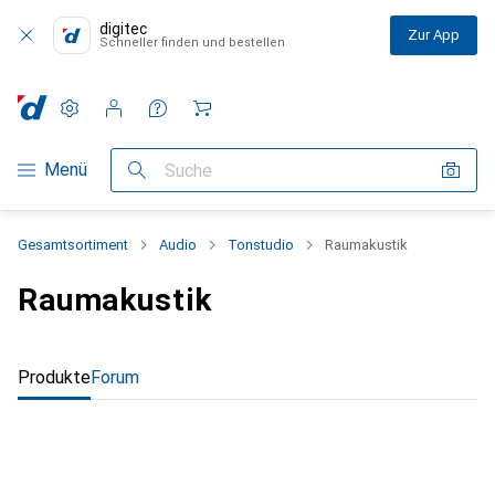
digitec
Zur App
Schneller finden und bestellen
Einstellungen
Kundenkonto
Vergleichslisten
Merklisten
Warenkorb
Navigation nach Kategorien
Menü
Suche
Gesamtsortiment
Audio
Tonstudio
Raumakustik
Raumakustik
Produkte
Forum