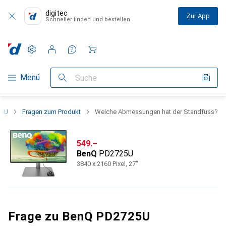
digitec
Zur App
Schneller finden und bestellen
Einstellungen
Kundenkonto
Vergleichslisten
Merklisten
Warenkorb
Navigation nach Kategorien
Menü
Suche
25U
Fragen zum Produkt
Welche Abmessungen hat der Standfuss?
CHF
549.–
BenQ
PD2725U
3840 x 2160 Pixel, 27"
Frage zu BenQ PD2725U