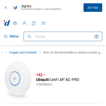
digitec
Zur App
Schneller finden und bestellen
Einstellungen
Kundenkonto
Vergleichslisten
Merklisten
Warenkorb
Navigation nach Kategorien
Menü
Suche
RO
Fragen zum Produkt
Was ist die Reichweite in einem modern g...
CHF
142.–
Ubiquiti
UniFi AP AC-PRO
1300 Mbit/s