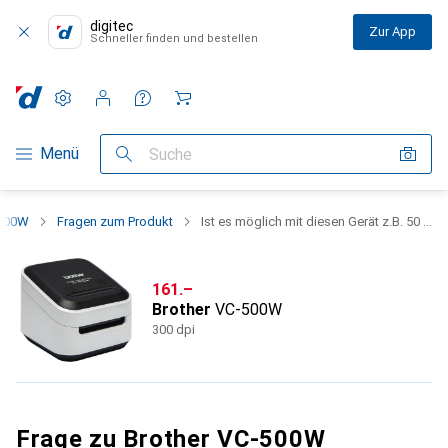
digitec
Zur App
Schneller finden und bestellen
Einstellungen
Kundenkonto
Vergleichslisten
Merklisten
Warenkorb
Navigation nach Kategorien
Menü
Suche
-500W
Fragen zum Produkt
Ist es möglich mit diesen Gerät z.B. 50 ...
CHF
161.–
Brother
VC-500W
300 dpi
Frage zu Brother VC-500W