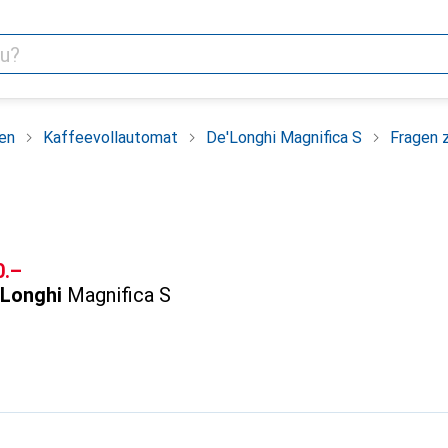
en
Kaffeevollautomat
De'Longhi Magnifica S
Fragen 
F
0.–
'Longhi
Magnifica S