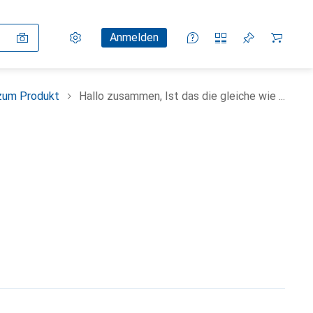
Einstellungen
Kundenkonto
Vergleichslisten
Merklisten
Warenkorb
Anmelden
zum Produkt
Hallo zusammen, Ist das die gleiche wie ...