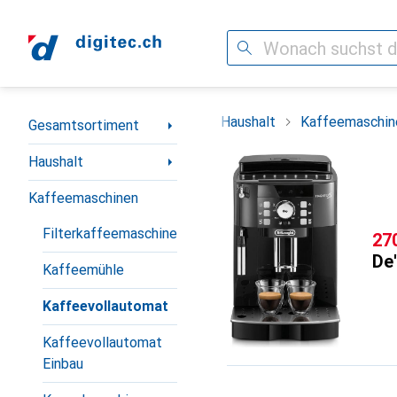
Suche
Navigation nach Kategorien
Gesamtsortiment
Haushalt
Kaffeemaschin
Gesamtsortiment
Haushalt
Kaffeemaschinen
Filterkaffeemaschine
CH
27
De
Kaffeemühle
Kaffeevollautomat
Kaffeevollautomat
Einbau