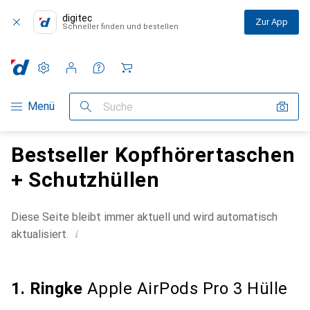
digitec
Zur App
Schneller finden und bestellen
Einstellungen
Kundenkonto
Vergleichslisten
Merklisten
Warenkorb
Navigation nach Kategorien
Menü
Suche
Bestseller Kopfhörertaschen
+ Schutzhüllen
Diese Seite bleibt immer aktuell und wird automatisch
i
aktualisiert.
1. Ringke
Apple AirPods Pro 3 Hülle