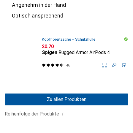
Angenehm in der Hand
Optisch ansprechend
Kopfhörertasche + Schutzhülle
CHF
20.70
Spigen
Rugged Armor AirPods 4
46
Zu allen Produkten
i
Reihenfolge der Produkte