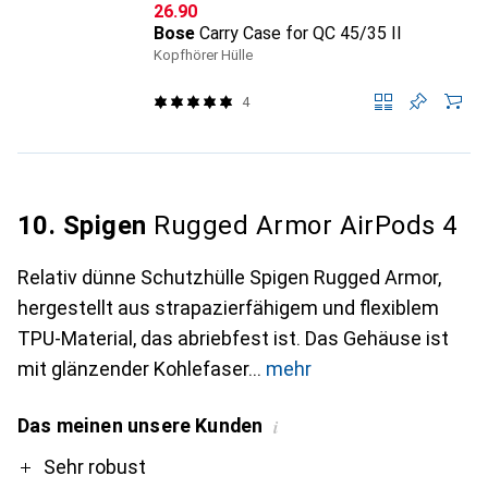
CHF
26.90
Bose
Carry Case for QC 45/35 II
Kopfhörer Hülle
4
10. Spigen
Rugged Armor AirPods 4
Relativ dünne Schutzhülle Spigen Rugged Armor,
hergestellt aus strapazierfähigem und flexiblem
TPU-Material, das abriebfest ist. Das Gehäuse ist
mit glänzender Kohlefaser
mehr
Das meinen unsere Kunden
i
Pro
Sehr robust