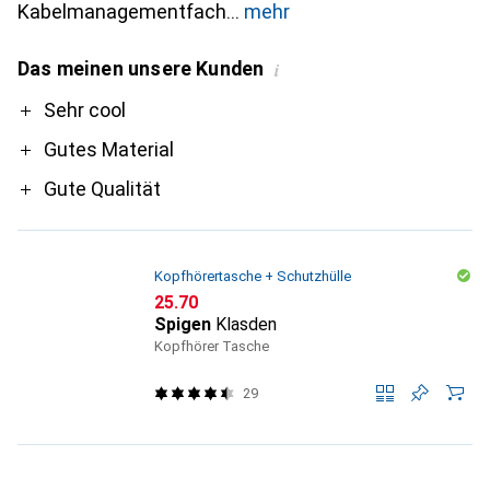
Kabelmanagementfach
mehr
Das meinen unsere Kunden
i
Pro
Sehr cool
Gutes Material
Gute Qualität
Kopfhörertasche + Schutzhülle
CHF
25.70
Spigen
Klasden
Kopfhörer Tasche
29