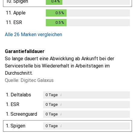
10.
Spigen
0.4
%
0.4
%
11.
Apple
0.5
%
0.5
%
11.
ESR
0.5
%
0.5
%
Alle 26 Marken vergleichen
Garantiefalldauer
So lange dauert eine Abwicklung ab Ankunft bei der
Servicestelle bis Wiedererhalt in Arbeitstagen im
Durchschnitt.
Quelle: Digitec Galaxus
1.
Deltalabs
i
0
Tage
1.
ESR
i
0
Tage
1.
Screenguard
i
0
Tage
1.
Spigen
i
0
Tage