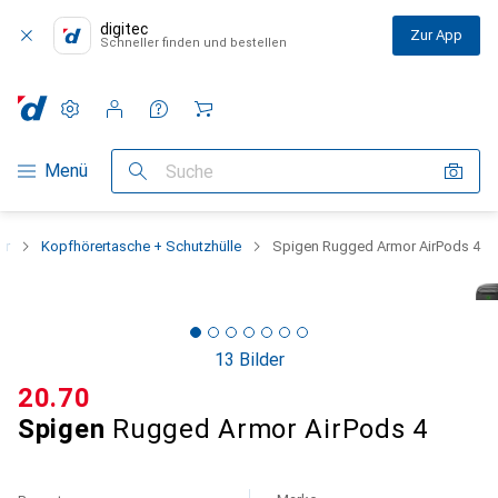
digitec
Zur App
Schneller finden und bestellen
Einstellungen
Kundenkonto
Vergleichslisten
Merklisten
Warenkorb
Navigation nach Kategorien
Menü
Suche
ör
Kopfhörertasche + Schutzhülle
Spigen Rugged Armor AirPods 4
13 Bilder
CHF
20.70
Spigen
Rugged Armor AirPods 4