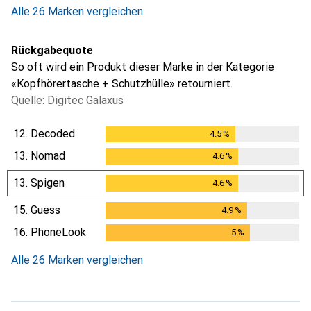
Alle 26 Marken vergleichen
Rückgabequote
So oft wird ein Produkt dieser Marke in der Kategorie
«Kopfhörertasche + Schutzhülle» retourniert.
Quelle: Digitec Galaxus
12.
Decoded
4.5
%
4.5
%
13.
Nomad
4.6
%
4.6
%
13.
Spigen
4.6
%
4.6
%
15.
Guess
4.9
%
4.9
%
16.
PhoneLook
5
%
5
%
Alle 26 Marken vergleichen