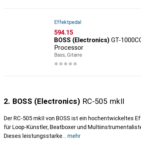
Effektpedal
CHF
594.15
BOSS (Electronics)
GT-1000CO
Processor
Bass, Gitarre
2. BOSS (Electronics)
RC-505 mkII
Der RC-505 mkII von BOSS ist ein hochentwickeltes Eff
für Loop-Künstler, Beatboxer und Multiinstrumentalist
Dieses leistungsstarke
mehr