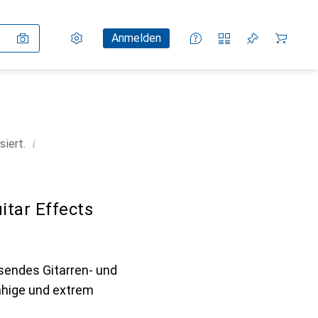
Einstellungen
Kundenkonto
Vergleichslisten
Merklisten
Warenkorb
Anmelden
i
siert.
tar Effects
sendes Gitarren- und
ähige und extrem