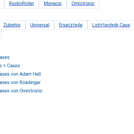
RocknRoller
Monacor
Omnitronic
Zubehör
Universal
Ersatzteile
Lichttechnik Case
Cases
s + Cases
Cases von Adam Hall
Cases von Roadinger
Cases von Omnitronic