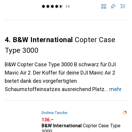
34
4. B&W International
Copter Case
Type 3000
B&W Copter Case Type 3000 B schwarz für DJI
Mavic Air 2. Der Koffer für deine DJI Mavic Air 2
bietet dank des vorgefertigten
Schaumstoffeinsatzes ausreichend Platz
mehr
Drohne Tasche
CHF
136.–
B&W International
Copter Case Type
3000