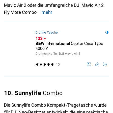
Mavic Air 2 oder die umfangreiche DJI Mavic Air 2
Fly More Combo.
mehr
Drohne Tasche
CHF
133.–
B&W International
Copter Case Type
4000 Y
Drohnen Koffer, DJI Mavic Air 2
10
10. Sunnylife
Combo
Die Sunnylife Combo Kompakt-Tragetasche wurde
für DJI Neo-Besitzer entwickelt, die eine praktische