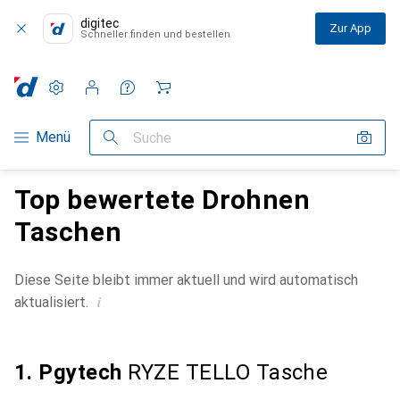
digitec
Zur App
Schneller finden und bestellen
Einstellungen
Kundenkonto
Vergleichslisten
Merklisten
Warenkorb
Navigation nach Kategorien
Menü
Suche
Top bewertete Drohnen
Taschen
Diese Seite bleibt immer aktuell und wird automatisch
i
aktualisiert.
1. Pgytech
RYZE TELLO Tasche