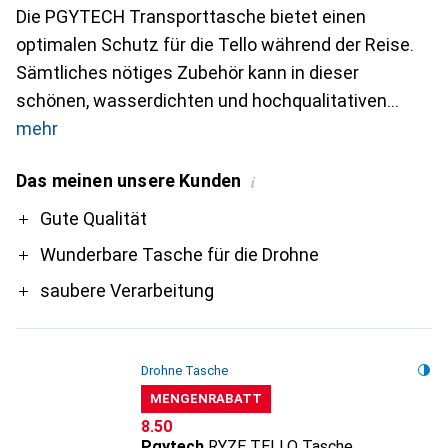
Die PGYTECH Transporttasche bietet einen
optimalen Schutz für die Tello während der Reise.
Sämtliches nötiges Zubehör kann in dieser
schönen, wasserdichten und hochqualitativen
mehr
Das meinen unsere Kunden
i
Pro
Gute Qualität
Wunderbare Tasche für die Drohne
saubere Verarbeitung
Drohne Tasche
MENGENRABATT
CHF
8.50
Pgytech
RYZE TELLO Tasche