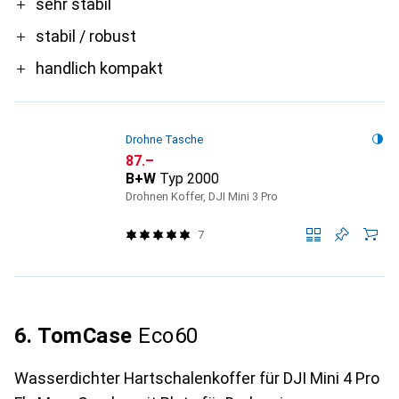
Pro
sehr stabil
stabil / robust
handlich kompakt
Drohne Tasche
CHF
87.–
B+W
Typ 2000
Drohnen Koffer, DJI Mini 3 Pro
7
6. TomCase
Eco60
Wasserdichter Hartschalenkoffer für DJI Mini 4 Pro