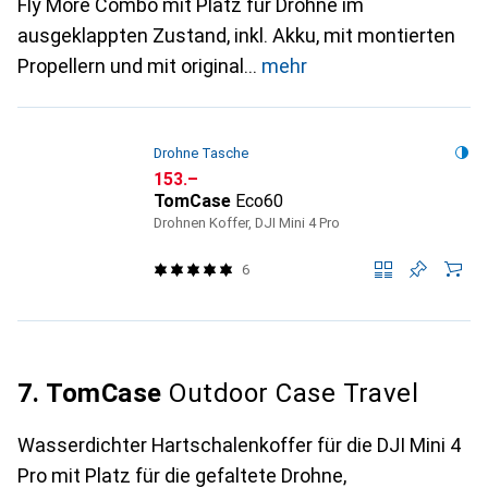
Fly More Combo mit Platz für Drohne im
ausgeklappten Zustand, inkl. Akku, mit montierten
Propellern und mit original
mehr
Drohne Tasche
CHF
153.–
TomCase
Eco60
Drohnen Koffer, DJI Mini 4 Pro
6
7. TomCase
Outdoor Case Travel
Wasserdichter Hartschalenkoffer für die DJI Mini 4
Pro mit Platz für die gefaltete Drohne,