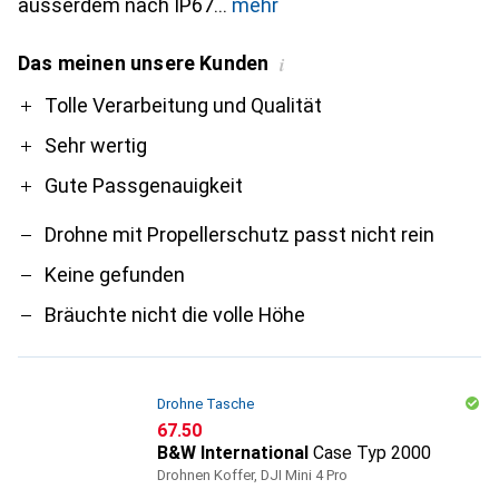
ausserdem nach IP67
mehr
Das meinen unsere Kunden
i
Pro
Contra
Tolle Verarbeitung und Qualität
Sehr wertig
Gute Passgenauigkeit
Drohne mit Propellerschutz passt nicht rein
Keine gefunden
Bräuchte nicht die volle Höhe
Drohne Tasche
CHF
67.50
B&W International
Case Typ 2000
Drohnen Koffer, DJI Mini 4 Pro