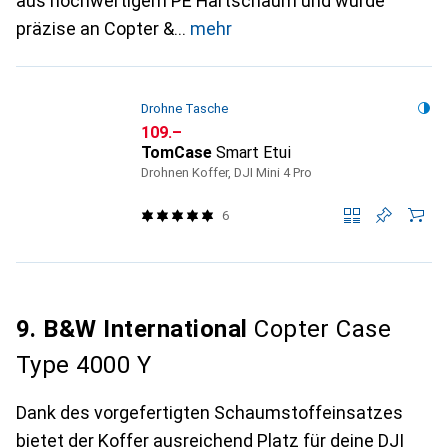
aus hochwertigem PE Hartschaum und wurde
präzise an Copter &
mehr
Drohne Tasche
CHF
109.–
TomCase
Smart Etui
Drohnen Koffer, DJI Mini 4 Pro
6
9. B&W International
Copter Case
Type 4000 Y
Dank des vorgefertigten Schaumstoffeinsatzes
bietet der Koffer ausreichend Platz für deine DJI