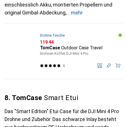
einschliesslich Akku, montierten Propellern und
original Gimbal-Abdeckung,
mehr
Drohne Tasche
CHF
119.44
TomCase
Outdoor Case Travel
Drohnen Koffer, DJI Mini 4 Pro
6
8. TomCase
Smart Etui
Das "Smart Edition" Etui Case für die DJI Mini 4 Pro
Drohne und Zubehör. Das schwarze Inlay besteht