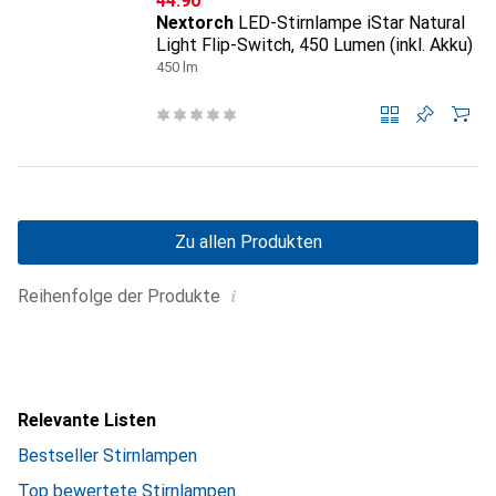
CHF
44.90
Nextorch
LED-Stirnlampe iStar Natural
Light Flip-Switch, 450 Lumen (inkl. Akku)
450 lm
Zu allen Produkten
i
Reihenfolge der Produkte
Relevante Listen
Bestseller Stirnlampen
Top bewertete Stirnlampen