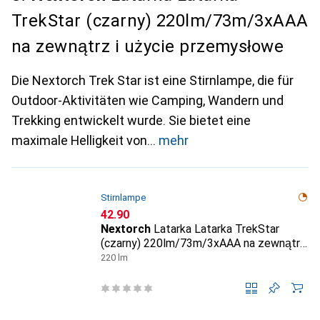
TrekStar (czarny) 220lm/73m/3xAAA
na zewnątrz i użycie przemysłowe
Die Nextorch Trek Star ist eine Stirnlampe, die für
Outdoor-Aktivitäten wie Camping, Wandern und
Trekking entwickelt wurde. Sie bietet eine
maximale Helligkeit von
mehr
Stirnlampe
CHF
42.90
Nextorch
Latarka Latarka TrekStar
(czarny) 220lm/73m/3xAAA na zewnątrz
i użycie przemysłowe
220 lm