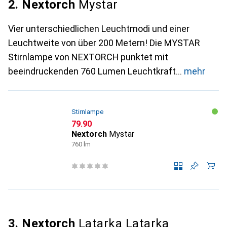
2. Nextorch
Mystar
Vier unterschiedlichen Leuchtmodi und einer
Leuchtweite von über 200 Metern! Die MYSTAR
Stirnlampe von NEXTORCH punktet mit
beeindruckenden 760 Lumen Leuchtkraft
mehr
Stirnlampe
CHF
79.90
Nextorch
Mystar
760 lm
3. Nextorch
Latarka Latarka