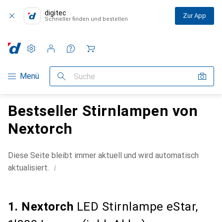
digitec
Zur App
Schneller finden und bestellen
Einstellungen
Kundenkonto
Vergleichslisten
Merklisten
Warenkorb
Navigation nach Kategorien
Menü
Suche
Bestseller Stirnlampen von
Nextorch
Diese Seite bleibt immer aktuell und wird automatisch
i
aktualisiert.
1. Nextorch
LED Stirnlampe eStar,