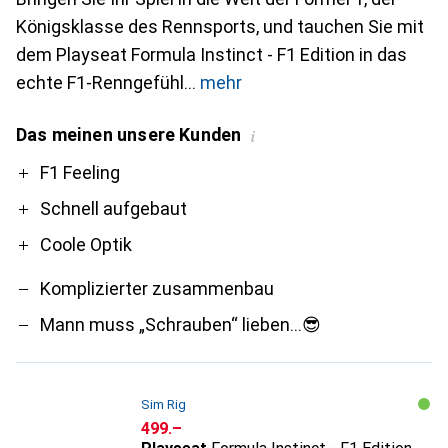
Königsklasse des Rennsports, und tauchen Sie mit
dem Playseat Formula Instinct - F1 Edition in das
echte F1-Renngefühl
mehr
Das meinen unsere Kunden
i
Pro
Contra
F1 Feeling
Schnell aufgebaut
Coole Optik
Komplizierter zusammenbau
Mann muss „Schrauben“ lieben…😎
Sim Rig
CHF
499.–