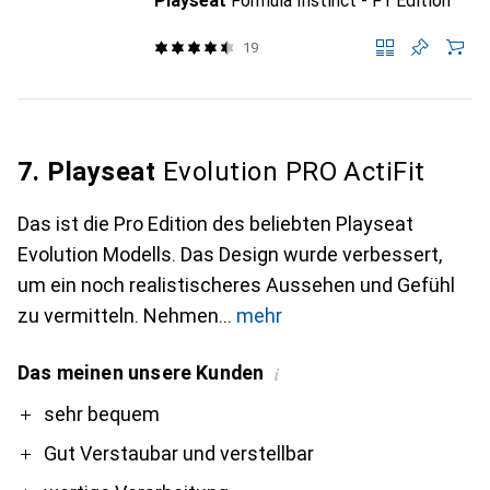
Playseat
Formula Instinct - F1 Edition
19
7. Playseat
Evolution PRO ActiFit
Das ist die Pro Edition des beliebten Playseat
Evolution Modells. Das Design wurde verbessert,
um ein noch realistischeres Aussehen und Gefühl
zu vermitteln. Nehmen
mehr
Das meinen unsere Kunden
i
Pro
Contra
sehr bequem
Gut Verstaubar und verstellbar