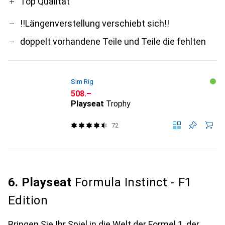
Top Qualität
!!Längenverstellung verschiebt sich!!
doppelt vorhandene Teile und Teile die fehlten
Sim Rig
CHF
508.–
Playseat
Trophy
72
6. Playseat
Formula Instinct - F1
Edition
Bringen Sie Ihr Spiel in die Welt der Formel 1, der