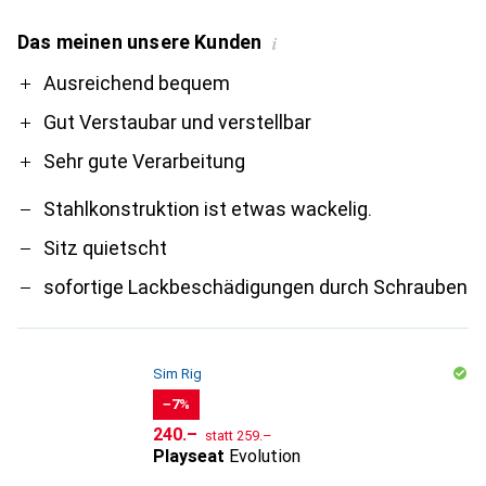
Das meinen unsere Kunden
i
Pro
Contra
Ausreichend bequem
Gut Verstaubar und verstellbar
Sehr gute Verarbeitung
Stahlkonstruktion ist etwas wackelig.
Sitz quietscht
sofortige Lackbeschädigungen durch Schrauben
Sim Rig
−7%
CHF
CHF
240.–
statt
259.–
Playseat
Evolution