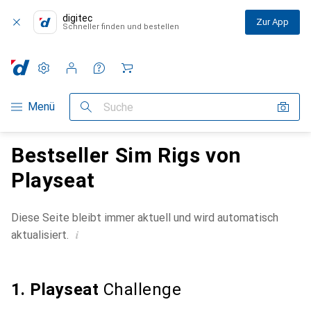
digitec
Zur App
Schneller finden und bestellen
Einstellungen
Kundenkonto
Vergleichslisten
Merklisten
Warenkorb
Navigation nach Kategorien
Menü
Suche
Bestseller Sim Rigs von
Playseat
Diese Seite bleibt immer aktuell und wird automatisch
i
aktualisiert.
1. Playseat
Challenge