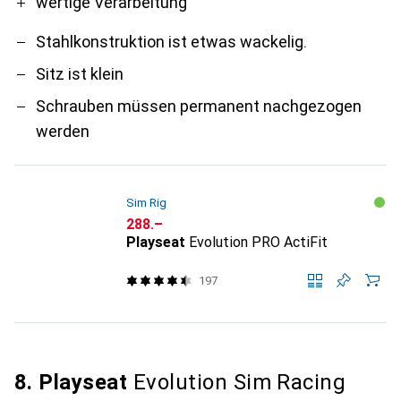
wertige Verarbeitung
Stahlkonstruktion ist etwas wackelig.
Sitz ist klein
Schrauben müssen permanent nachgezogen
werden
Sim Rig
CHF
288.–
Playseat
Evolution PRO ActiFit
197
8. Playseat
Evolution Sim Racing