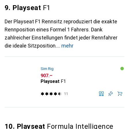
9. Playseat
F1
Der Playseat F1 Rennsitz reproduziert die exakte
Rennposition eines Formel 1 Fahrers. Dank
zahlreicher Einstellungen findet jeder Rennfahrer
die ideale Sitzposition.
mehr
Sim Rig
CHF
907.–
Playseat
F1
11
10. Playseat
Formula Intelligence