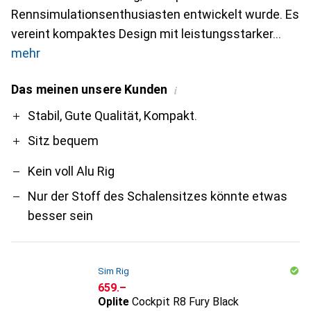
Rennsimulationsenthusiasten entwickelt wurde. Es
vereint kompaktes Design mit leistungsstarker
mehr
Das meinen unsere Kunden
i
Pro
Contra
Stabil, Gute Qualität, Kompakt.
Sitz bequem
Kein voll Alu Rig
Nur der Stoff des Schalensitzes könnte etwas
besser sein
Sim Rig
CHF
659.–
Oplite
Cockpit R8 Fury Black