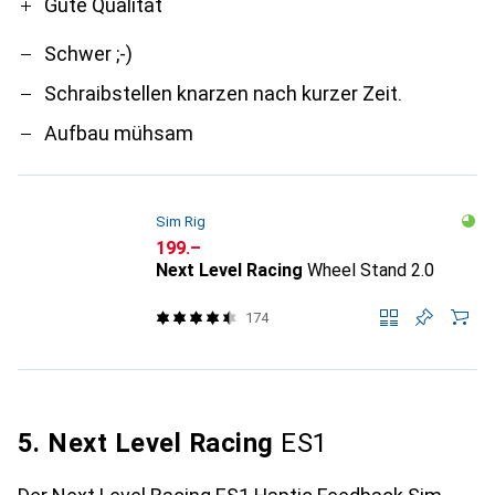
Gute Qualität
Schwer ;-)
Schraibstellen knarzen nach kurzer Zeit.
Aufbau mühsam
Sim Rig
CHF
199.–
Next Level Racing
Wheel Stand 2.0
174
5. Next Level Racing
ES1