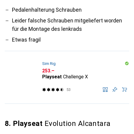
Pedalenhalterung Schrauben
Leider falsche Schrauben mitgeliefert worden
für die Montage des lenkrads
Etwas fragil
Sim Rig
CHF
253.–
Playseat
Challenge X
53
8. Playseat
Evolution Alcantara