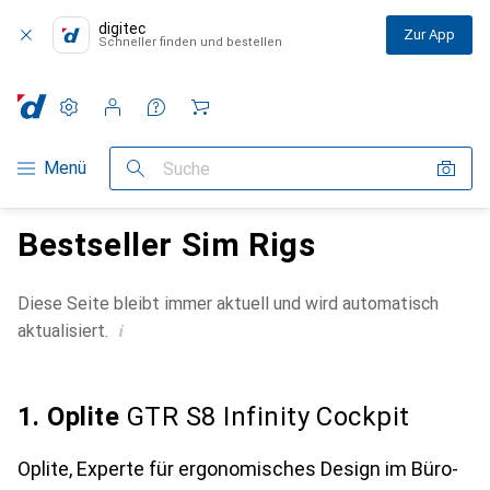
digitec
Zur App
Schneller finden und bestellen
Einstellungen
Kundenkonto
Vergleichslisten
Merklisten
Warenkorb
Navigation nach Kategorien
Menü
Suche
Bestseller Sim Rigs
Diese Seite bleibt immer aktuell und wird automatisch
i
aktualisiert.
1. Oplite
GTR S8 Infinity Cockpit
Oplite, Experte für ergonomisches Design im Büro-