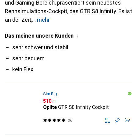
und Gaming-Bereich, präsentiert sein neuestes
Rennsimulations-Cockpit, das GTR S8 Infinity. Es ist
an der Zeit,
mehr
Das meinen unsere Kunden
i
Pro
sehr schwer und stabil
sehr bequem
kein Flex
Sim Rig
CHF
510.–
Oplite
GTR S8 Infinity Cockpit
36