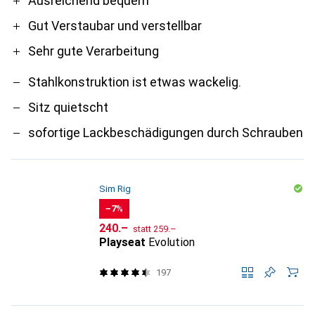
Pro
Contra
Ausreichend bequem
Gut Verstaubar und verstellbar
Sehr gute Verarbeitung
Stahlkonstruktion ist etwas wackelig.
Sitz quietscht
sofortige Lackbeschädigungen durch Schrauben
Sim Rig
−7%
CHF
CHF
240.–
statt
259.–
Playseat
Evolution
197