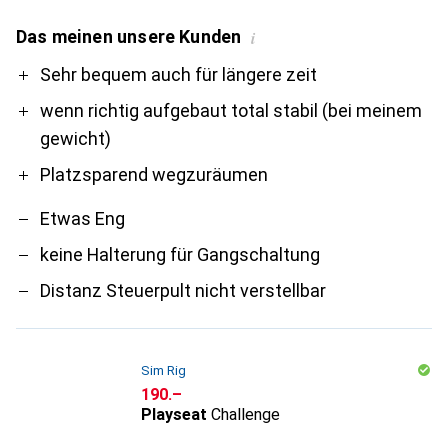
Das meinen unsere Kunden
i
Pro
Contra
Sehr bequem auch für längere zeit
wenn richtig aufgebaut total stabil (bei meinem
gewicht)
Platzsparend wegzuräumen
Etwas Eng
keine Halterung für Gangschaltung
Distanz Steuerpult nicht verstellbar
Sim Rig
CHF
190.–
Playseat
Challenge