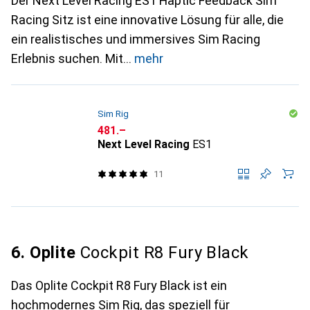
Der Next Level Racing ES1 Haptic Feedback Sim
Racing Sitz ist eine innovative Lösung für alle, die
ein realistisches und immersives Sim Racing
Erlebnis suchen. Mit
mehr
Sim Rig
CHF
481.–
Next Level Racing
ES1
11
6. Oplite
Cockpit R8 Fury Black
Das Oplite Cockpit R8 Fury Black ist ein
hochmodernes Sim Rig, das speziell für