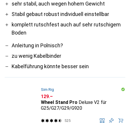
Pro
Contra
sehr stabil, auch wegen hohem Gewicht
Stabil gebaut robust individuell einstellbar
komplett rutschfest auch auf sehr rutschigem
Boden
Anleitung in Polnisch?
zu wenig Kabelbinder
Kabelführung könnte besser sein
Sim Rig
CHF
129.–
Wheel Stand Pro
Deluxe V2 für
G25/G27/G29/G920
525