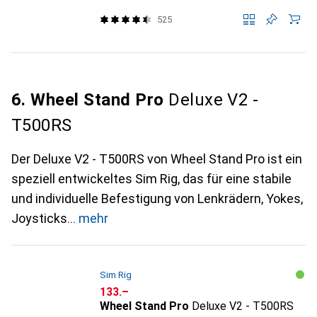
525
6. Wheel Stand Pro
Deluxe V2 -
T500RS
Der Deluxe V2 - T500RS von Wheel Stand Pro ist ein
speziell entwickeltes Sim Rig, das für eine stabile
und individuelle Befestigung von Lenkrädern, Yokes,
Joysticks
mehr
Sim Rig
CHF
133.–
Wheel Stand Pro
Deluxe V2 - T500RS