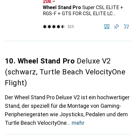
CHF
208.–
Wheel Stand Pro
Super CSL ELITE +
RGS-F + GTS FOR CSL ELITE LC
PEDALS DELUXE V2, EAN
5907734782453
525
10. Wheel Stand Pro
Deluxe V2
(schwarz, Turtle Beach VelocityOne
Flight)
Der Wheel Stand Pro Deluxe V2 ist ein hochwertiger
Stand, der speziell für die Montage von Gaming-
Peripheriegeräten wie Joysticks, Pedalen und dem
Turtle Beach VelocityOne
mehr