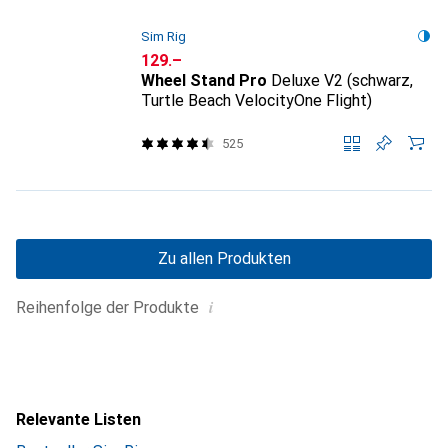
Sim Rig
CHF
129.–
Wheel Stand Pro
Deluxe V2 (schwarz,
Turtle Beach VelocityOne Flight)
525
Zu allen Produkten
i
Reihenfolge der Produkte
Relevante Listen