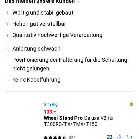
Das meinen unsere Kunden
i
Pro
Contra
Wertig und stabil gebaut
Höhen gut verstellbar
Qualitativ hochwertige Verarbeitung
Anleitung schwach
Positionierung der Halterung für die Schaltung
nicht gelungen
keine Kabelführung
Sim Rig
CHF
133.–
Wheel Stand Pro
Deluxe V2 für
T300RS/TX/TMX/T150
525