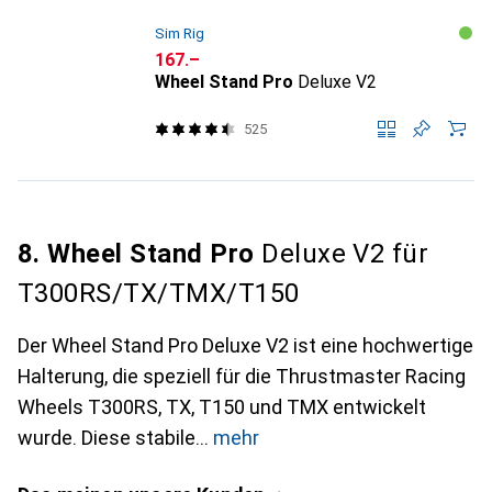
Sim Rig
CHF
167.–
Wheel Stand Pro
Deluxe V2
525
8. Wheel Stand Pro
Deluxe V2 für
T300RS/TX/TMX/T150
Der Wheel Stand Pro Deluxe V2 ist eine hochwertige
Halterung, die speziell für die Thrustmaster Racing
Wheels T300RS, TX, T150 und TMX entwickelt
wurde. Diese stabile
mehr