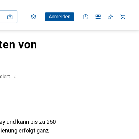
Einstellungen
Kundenkonto
Vergleichslisten
Merklisten
Warenkorb
Anmelden
ten von
i
siert.
ay und kann bis zu 250
dienung erfolgt ganz